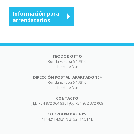
Información para
arrendatarios
TEODOR OTTO
Ronda Europa 5
17310
Lloret de Mar
DIRECCIÓN POSTAL. APARTADO 104
Ronda Europa 5
17310
Lloret de Mar
CONTACTO
TEL
:
+34 972 364 930
FAX
:
+34 972 372 009
COORDENADAS GPS
41º 42' 14.92" N 2º 52' 44.51" E