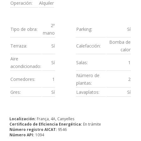
Operación:
Alquiler
2ª
Tipo de obra:
Parking:
Sí
mano
Bomba de
Terraza:
Sí
Calefacción:
calor
Aire
Sí
Salas:
1
acondicionado:
Número de
Comedores:
1
2
plantas:
Gres:
Sí
Lavaplatos:
Sí
Localización:
França, 4A, Canyelles
Certificado de Eficiencia Energética:
En trámite
Número registro AICAT:
9546
Número API:
1094